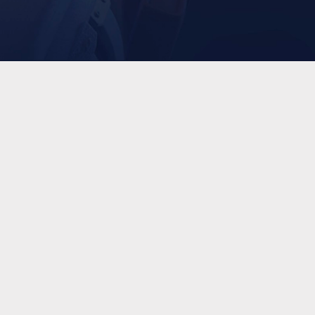
t
Zona Visabet88
K |
T88
 di
cor
dan