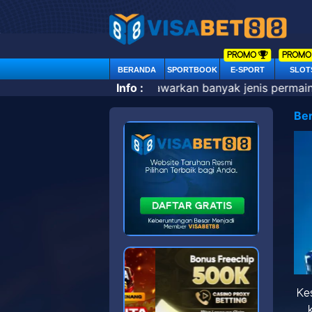
PROMO
PROM
BERANDA
SPORTBOOK
E-SPORT
SLOT
onesia, menawarkan banyak jenis permainan judi seperti sp
Info :
Be
Ke